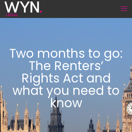
Two months to go:
The Renters’
Rights Act and
what you need to
know