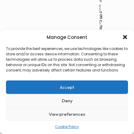
c
,
l
l
u
a
d
n
i
d
n
l
g
Manage Consent
o
:
r
To provide the best experiences, we use technologies like cookies to
d
store and/or access device information. Consenting to these
s
technologies will allow us to process data such as browsing
w
behavior or unique IDs on this site. Not consenting or withdrawing
i
consent, may adversely affect certain features and functions.
l
l
n
Accept
o
t
n
Deny
e
e
View preferences
d
t
Cookie Policy
o